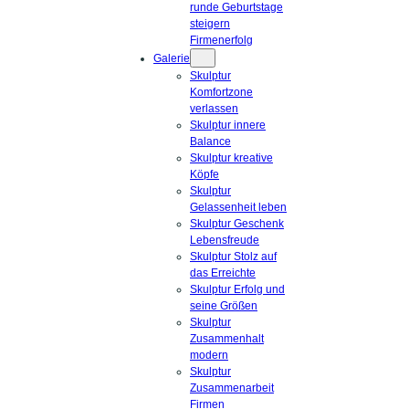
runde Geburtstage
steigern
Firmenerfolg
Galerie
Skulptur
Komfortzone
verlassen
Skulptur innere
Balance
Skulptur kreative
Köpfe
Skulptur
Gelassenheit leben
Skulptur Geschenk
Lebensfreude
Skulptur Stolz auf
das Erreichte
Skulptur Erfolg und
seine Größen
Skulptur
Zusammenhalt
modern
Skulptur
Zusammenarbeit
Firmen