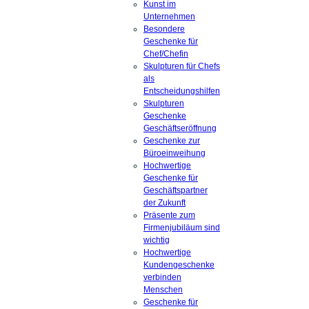
Kunst im
Unternehmen
Besondere
Geschenke für
Chef/Chefin
Skulpturen für Chefs
als
Entscheidungshilfen
Skulpturen
Geschenke
Geschäftseröffnung
Geschenke zur
Büroeinweihung
Hochwertige
Geschenke für
Geschäftspartner
der Zukunft
Präsente zum
Firmenjubiläum sind
wichtig
Hochwertige
Kundengeschenke
verbinden
Menschen
Geschenke für