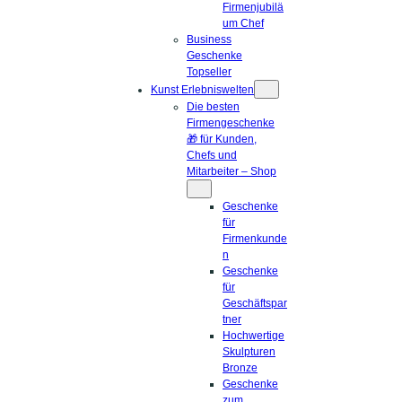
Firmenjubilä
um Chef
Business
Geschenke
Topseller
Kunst Erlebniswelten
Die besten
Firmengeschenke
🎁 für Kunden,
Chefs und
Mitarbeiter – Shop
Geschenke
für
Firmenkunde
n
Geschenke
für
Geschäftspar
tner
Hochwertige
Skulpturen
Bronze
Geschenke
zum