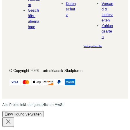
Daten
Versan
m
schut
d &
Gesch
z
Lieferz
äfts-
eiten
überna
Zahlun
hme
gsarte
n
Vertrag widerrufen
© Copyright 2026 – artesklassik Skulpturen
Alle Preise inkl. der gesetzlichen MwSt.
Einwilligung verwalten