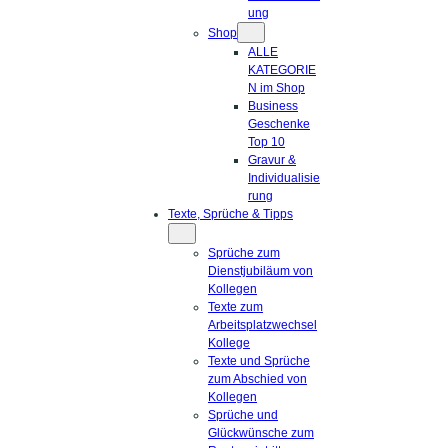
ung
Shop
ALLE
KATEGORIE
N im Shop
Business
Geschenke
Top 10
Gravur &
Individualisie
rung
Texte, Sprüche & Tipps
Sprüche zum
Dienstjubiläum von
Kollegen
Texte zum
Arbeitsplatzwechsel
Kollege
Texte und Sprüche
zum Abschied von
Kollegen
Sprüche und
Glückwünsche zum