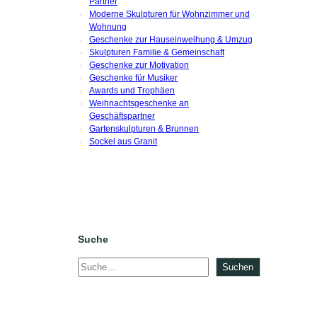
Partner
Moderne Skulpturen für Wohnzimmer und
Wohnung
Geschenke zur Hauseinweihung & Umzug
Skulpturen Familie & Gemeinschaft
Geschenke zur Motivation
Geschenke für Musiker
Awards und Trophäen
Weihnachtsgeschenke an
Geschäftspartner
Gartenskulpturen & Brunnen
Sockel aus Granit
Suche
S
Suchen
u
c
h
e