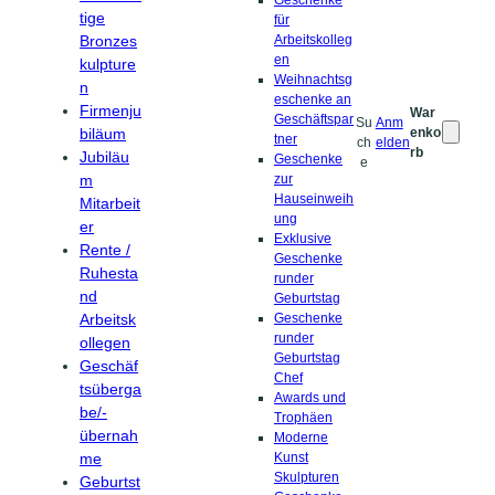
tige
für
Bronzes
Arbeitskolleg
en
kulpture
Weihnachtsg
n
eschenke an
Firmenju
War
Geschäftspar
Su
Anm
biläum
enko
tner
ch
elden
rb
Jubiläu
Geschenke
e
m
zur
Hauseinweih
Mitarbeit
ung
er
Exklusive
Rente /
Geschenke
Ruhesta
runder
nd
Geburtstag
Arbeitsk
Geschenke
runder
ollegen
Geburtstag
Geschäf
Chef
tsüberga
Awards und
be/-
Trophäen
übernah
Moderne
me
Kunst
Skulpturen
Geburtst