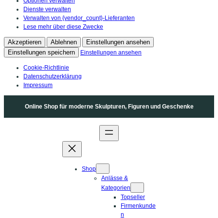
Optionen verwalten
Dienste verwalten
Verwalten von {vendor_count}-Lieferanten
Lese mehr über diese Zwecke
Akzeptieren
Ablehnen
Einstellungen ansehen
Einstellungen speichern
Einstellungen ansehen
Cookie-Richtlinie
Datenschutzerklärung
Impressum
Zum
Online Shop für moderne Skulpturen, Figuren und Geschenke
Inhalt
springen
Shop
Anlässe &
Kategorien
Topseller
Firmenkunde
n