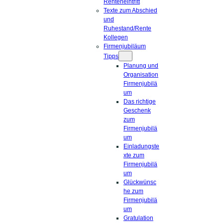
Renteneintritt
Texte zum Abschied
und
Ruhestand/Rente
Kollegen
Firmenjubiläum
Tipps
Planung und
Organisation
Firmenjubilä
um
Das richtige
Geschenk
zum
Firmenjubilä
um
Einladungste
xte zum
Firmenjubilä
um
Glückwünsc
he zum
Firmenjubilä
um
Gratulation