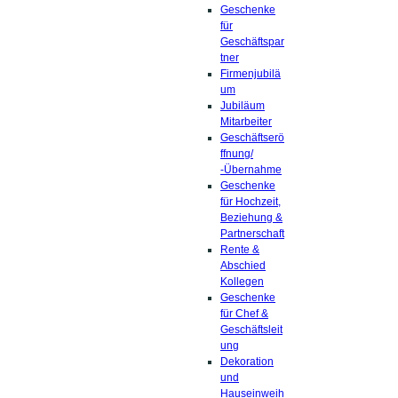
Geschenke
für
Geschäftspar
tner
Firmenjubilä
um
Jubiläum
Mitarbeiter
Geschäftserö
ffnung/
-Übernahme
Geschenke
für Hochzeit,
Beziehung &
Partnerschaft
Rente &
Abschied
Kollegen
Geschenke
für Chef &
Geschäftsleit
ung
Dekoration
und
Hauseinweih