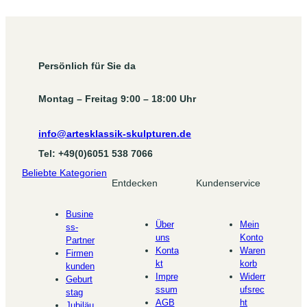
Persönlich für Sie da
Montag – Freitag 9:00 – 18:00 Uhr
info@artesklassik-skulpturen.de
Tel: +49(0)6051 538 7066
Beliebte Kategorien
Entdecken
Kundenservice
Busine
Über
Mein
ss-
uns
Konto
Partner
Konta
Waren
Firmen
kt
korb
kunden
Impre
Widerr
Geburt
ssum
ufsrec
stag
AGB
ht
Jubiläu