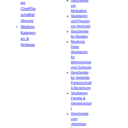
Geschenke
ag
zur
Chef/Ge
Motivation
schäftsf
Skulpturen
ührung
und Figuren
Weitere
zur Hochzeit
Geschenke
Kategori
für Musiker
en &
Moderne
Anlässe
Deko
Skulpturen
für
Wohnzimmer
und Zuhause
Geschenke
für Verliebte,
Partnerschaft
& Beziehung
Skulpturen
Familie &
Gemeinschaf
t
Geschenke
zum
Jahrestag