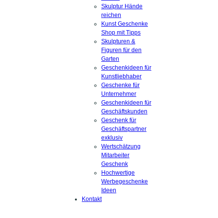
Skulptur Hände
reichen
Kunst Geschenke
Shop mit Tipps
Skulpturen &
Figuren für den
Garten
Geschenkideen für
Kunstliebhaber
Geschenke für
Unternehmer
Geschenkideen für
Geschäftskunden
Geschenk für
Geschäftspartner
exklusiv
Wertschätzung
Mitarbeiter
Geschenk
Hochwertige
Werbegeschenke
Ideen
Kontakt