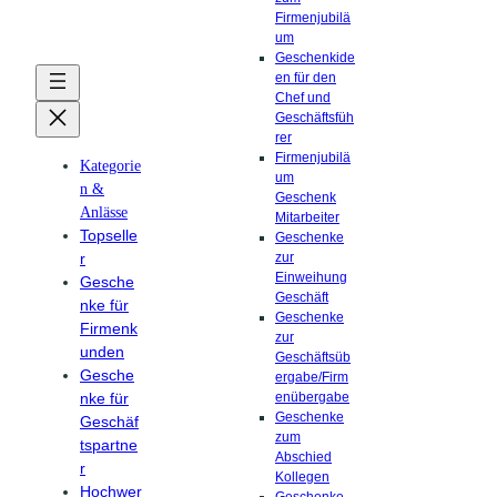
Firmenjubilä
um
Geschenkide
en für den
Chef und
Geschäftsfüh
rer
Firmenjubilä
Kategorie
um
n &
Geschenk
Anlässe
Mitarbeiter
Topselle
Geschenke
r
zur
Einweihung
Gesche
Geschäft
nke für
Geschenke
Firmenk
zur
unden
Geschäftsüb
Gesche
ergabe/Firm
nke für
enübergabe
Geschenke
Geschäf
zum
tspartne
Abschied
r
Kollegen
Hochwer
Geschenke