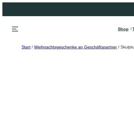
Shop
Start
/
Weihnachtsgeschenke an Geschäftspartner
/ Skulp
Topselle
Firmen
Geschen
Firmenj
Jubiläum
Geschäf
Geschen