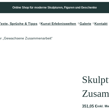
Online Shop für moderne Skulpturen, Figuren und Geschenke
Texte, Sprüche & Tipps
Kunst Erlebniswelten
Galerie
Kontakt
tur „Gewachsene Zusammenarbeit“
r
ALLE KATEGORI
kunden
Business Gesch
ke für Geschäftspartner
Gravur & Individ
Skulp
ubiläum
 Mitarbeiter
Zusam
tseröffnung/ -Übernahme
ke für Hochzeit, Beziehung & Partnerschaft
351,05
€
inkl. M