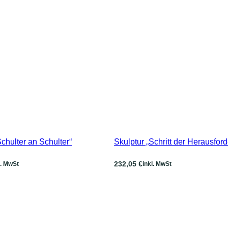
Schulter an Schulter“
Skulptur „Schritt der Herausfor
232,05
€
l. MwSt
inkl. MwSt