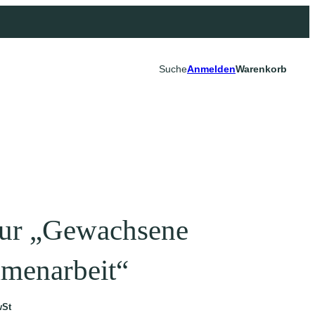
Suche
Anmelden
Warenkorb
EN im Shop
enke Top 10
ualisierung
tur „Gewachsene
menarbeit“
wSt