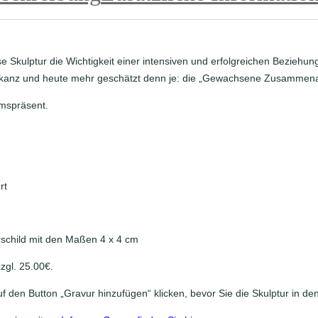
u
s
a
m
ese Skulptur die Wichtigkeit einer intensiven und erfolgreichen Beziehu
m
ifikanz und heute mehr geschätzt denn je: die „Gewachsene Zusammena
e
umspräsent.
n
a
r
b
e
rt
i
t
"
rschild mit den Maßen 4 x 4 cm
M
e
zgl. 25.00€.
n
uf den Button „Gravur hinzufügen“ klicken, bevor Sie die Skulptur in d
g
e