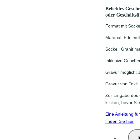
 Abschied Kollegen
Beliebtes Gesc
oder Geschäftsü
ke für Chef & Geschäftsleitung
Format mit Socke
ion und Hauseinweihung
Material: Edelmeta
Sockel: Granit ma
Inklusive Gesch
Gravur möglich: 
Gravur von Text: 
Zur Eingabe des G
klicken, bevor Si
Eine Anleitung fü
finden Sie hier
S
I