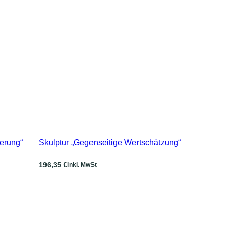
derung“
Skulptur „Gegenseitige Wertschätzung“
196,35
€
inkl. MwSt