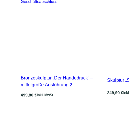
Bronzeskulptur „Der Händedruck“ –
Skulptur „
mittelgroße Ausführung 2
249,90
€
ink
499,80
€
inkl. MwSt