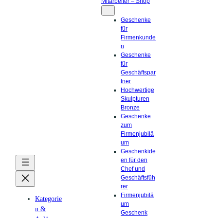
Mitarbeiter – Shop
Geschenke
für
Firmenkunde
n
Geschenke
für
Geschäftspar
tner
Hochwertige
Skulpturen
Bronze
Geschenke
zum
Firmenjubilä
um
Geschenkide
en für den
Chef und
Geschäftsfüh
rer
Firmenjubilä
Kategorie
um
n &
Geschenk