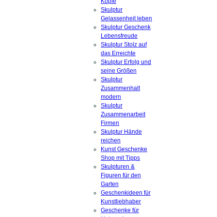
Köpfe
Skulptur
Gelassenheit leben
Skulptur Geschenk
Lebensfreude
Skulptur Stolz auf
das Erreichte
Skulptur Erfolg und
seine Größen
Skulptur
Zusammenhalt
modern
Skulptur
Zusammenarbeit
Firmen
Skulptur Hände
reichen
Kunst Geschenke
Shop mit Tipps
Skulpturen &
Figuren für den
Garten
Geschenkideen für
Kunstliebhaber
Geschenke für