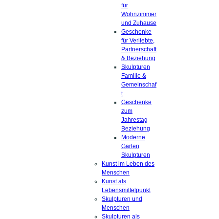
für
Wohnzimmer
und Zuhause
Geschenke
für Verliebte,
Partnerschaft
& Beziehung
Skulpturen
Familie &
Gemeinschaf
t
Geschenke
zum
Jahrestag
Beziehung
Moderne
Garten
Skulpturen
Kunst im Leben des
Menschen
Kunst als
Lebensmittelpunkt
Skulpturen und
Menschen
Skulpturen als