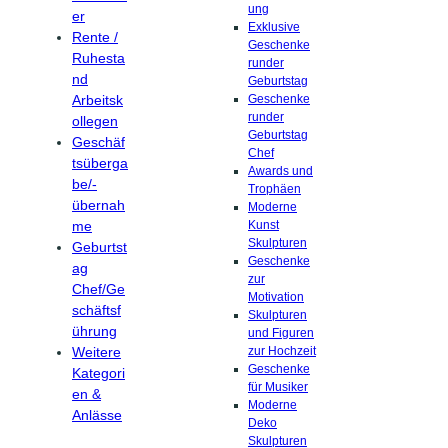
ung
er
Exklusive
Rente /
Geschenke
Ruhesta
runder
nd
Geburtstag
Arbeitsk
Geschenke
runder
ollegen
Geburtstag
Geschäf
Chef
tsüberga
Awards und
be/-
Trophäen
übernah
Moderne
me
Kunst
Skulpturen
Geburtst
Geschenke
ag
zur
Chef/Ge
Motivation
schäftsf
Skulpturen
ührung
und Figuren
Weitere
zur Hochzeit
Geschenke
Kategori
für Musiker
en &
Moderne
Anlässe
Deko
Skulpturen