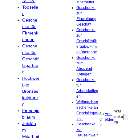
Anlässe
Mitarbeiter
Topselle
Geschenke
r
zur
Einweihung
Gesche
Geschäft
nke für
Geschenke
Firmenk
zur
unden
Geschäftsüb
Gesche
ergabe/Firm
nke für
enübergabe
Geschenke
Geschäf
zum
tspartne
Abschied
r
Kollegen
Hochwer
Geschenke
tige
für
Bronzes
Arbeitskolleg
en
kulpture
Weihnachtsg
n
eschenke an
Firmenju
War
Geschäftspar
Su
Anm
biläum
enko
tner
ch
elden
rb
Jubiläu
Geschenke
e
m
zur
Hauseinweih
Mitarbeit