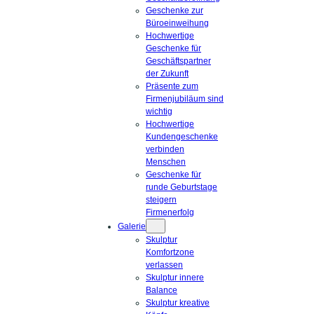
Geschenke zur
Büroeinweihung
Hochwertige
Geschenke für
Geschäftspartner
der Zukunft
Präsente zum
Firmenjubiläum sind
wichtig
Hochwertige
Kundengeschenke
verbinden
Menschen
Geschenke für
runde Geburtstage
steigern
Firmenerfolg
Galerie
Skulptur
Komfortzone
verlassen
Skulptur innere
Balance
Skulptur kreative