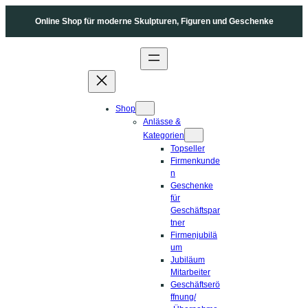
Zum
Online Shop für moderne Skulpturen, Figuren und Geschenke
Inhalt
springen
Shop
Anlässe &
Kategorien
Topseller
Firmenkunde
n
Geschenke
für
Geschäftspar
tner
Firmenjubilä
um
Jubiläum
Mitarbeiter
Geschäftserö
ffnung/