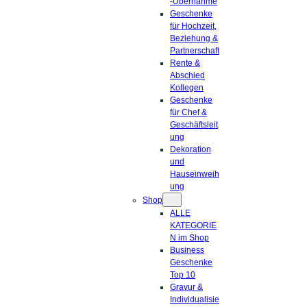
-Übernahme
Geschenke
für Hochzeit,
Beziehung &
Partnerschaft
Rente &
Abschied
Kollegen
Geschenke
für Chef &
Geschäftsleit
ung
Dekoration
und
Hauseinweih
ung
Shop
ALLE
KATEGORIE
N im Shop
Business
Geschenke
Top 10
Gravur &
Individualisie