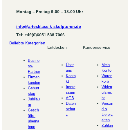
Montag – Freitag 9:00 – 18:00 Uhr
info@artesklassik-skulpturen.de
Tel: +49(0)6051 538 7066
Beliebte Kategorien
Entdecken
Kundenservice
Busine
Über
Mein
ss-
uns
Konto
Partner
Konta
Waren
Firmen
kt
korb
kunden
Impre
Widerr
Geburt
ssum
ufsrec
stag
AGB
ht
Jubiläu
Daten
Versan
m
schut
d &
Gesch
z
Lieferz
äfts-
eiten
überna
Zahlun
hme