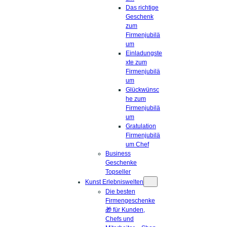
Das richtige
Geschenk
zum
Firmenjubilä
um
Einladungste
xte zum
Firmenjubilä
um
Glückwünsc
he zum
Firmenjubilä
um
Gratulation
Firmenjubilä
um Chef
Business
Geschenke
Topseller
Kunst Erlebniswelten
Die besten
Firmengeschenke
🎁 für Kunden,
Chefs und