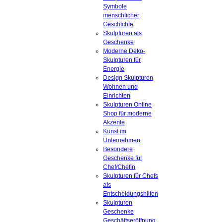
Symbole
menschlicher
Geschichte
Skulpturen als
Geschenke
Moderne Deko-
Skulpturen für
Energie
Design Skulpturen
Wohnen und
Einrichten
Skulpturen Online
Shop für moderne
Akzente
Kunst im
Unternehmen
Besondere
Geschenke für
Chef/Chefin
Skulpturen für Chefs
als
Entscheidungshilfen
Skulpturen
Geschenke
Geschäftseröffnung