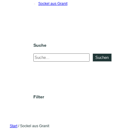
Sockel aus Granit
Suche
S
Suchen
u
c
h
e
n
Filter
Start
/ Sockel aus Granit