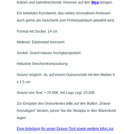
trotzen und bahnbrechende Visionen auf den
Weg
bringen.
e
n
Ein beliebtes Kunstwerk, das neben innovativen Anlässen
"
auch gerne als Geschenk zum Firmenjubiläum gewählt wird.
M
Format mit Sockel: 14 cm
e
n
Material: Edelmetall bronziert
g
Sockel: Granit massiv, hochglanzpoliert
e
Inklusive Geschenkverpackung
Gravur möglich: Ja, auf einem Gravurschild mit den Maßen 6
x 1,5 cm
Gravur von Text: + 25.00€, mit Logo zzgl. 25.00€.
Zur Eingabe des Gravurtextes bitte auf den Button „Gravur
hinzufügen“ klicken, bevor Sie die Skulptur in den Warenkorb
legen
Eine Anleitung für unser Gravur-Tool sowie weitere Infos zur