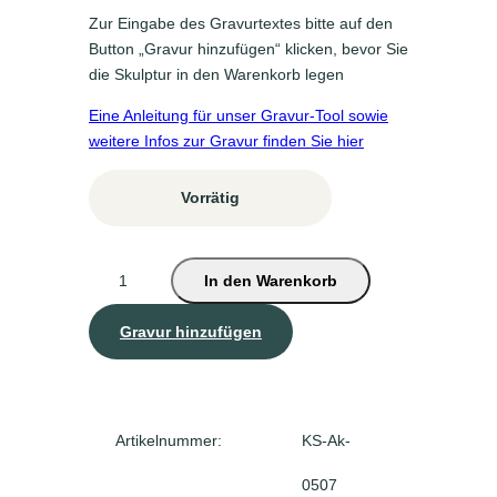
Zur Eingabe des Gravurtextes bitte auf den
Button „Gravur hinzufügen“ klicken, bevor Sie
die Skulptur in den Warenkorb legen
Eine Anleitung für unser Gravur-Tool sowie
weitere Infos zur Gravur finden Sie hier
Vorrätig
S
In den Warenkorb
k
u
Gravur hinzufügen
l
p
t
u
Artikelnummer:
KS-Ak-
r
"
0507