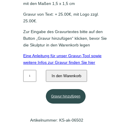
mit den Maßen 1,5 x 1,5 cm
Gravur von Text: + 25.00€, mit Logo zzgl.
25.00€.
Zur Eingabe des Gravurtextes bitte auf den
Button „Gravur hinzufügen“ klicken, bevor Sie
die Skulptur in den Warenkorb legen
Eine Anleitung für unser Gravur-Tool sowie
weitere Infos zur Gravur finden Sie hier
R
In den Warenkorb
o
s
e
n
Gravur hinzufügen
S
k
u
l
p
Artikelnummer:
KS-ak-06502
t
u