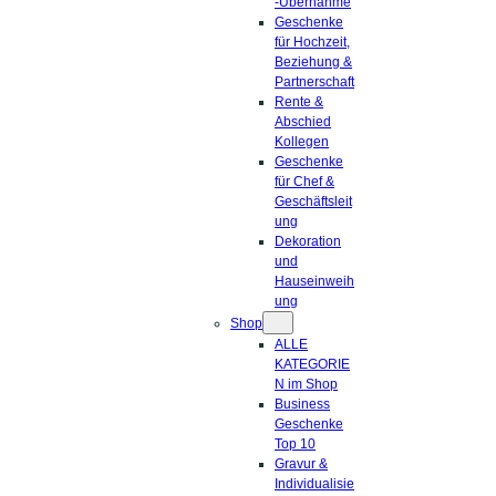
-Übernahme
Geschenke
für Hochzeit,
Beziehung &
Partnerschaft
Rente &
Abschied
Kollegen
Geschenke
für Chef &
Geschäftsleit
ung
Dekoration
und
Hauseinweih
ung
Shop
ALLE
KATEGORIE
N im Shop
Business
Geschenke
Top 10
Gravur &
Individualisie