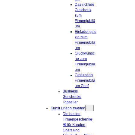
Das richtige
Geschenk
zum
Firmenjubilä
um
Einladungste
xte zum
Firmenjubilä
um
Glückwünsc
he zum
Firmenjubilä
um
Gratulation
Firmenjubilä
um Chef
Business
Geschenke
Topseller
Kunst Erlebniswelten
Die besten
Firmengeschenke
🎁 für Kunden,
Chefs und