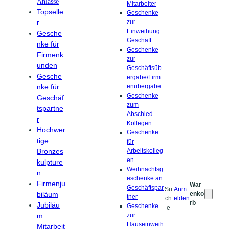
Anlässe
Mitarbeiter
Topselle
Geschenke
r
zur
Einweihung
Gesche
Geschäft
nke für
Geschenke
Firmenk
zur
unden
Geschäftsüb
Gesche
ergabe/Firm
nke für
enübergabe
Geschenke
Geschäf
zum
tspartne
Abschied
r
Kollegen
Hochwer
Geschenke
tige
für
Bronzes
Arbeitskolleg
en
kulpture
Weihnachtsg
n
eschenke an
Firmenju
War
Geschäftspar
Su
Anm
biläum
enko
tner
ch
elden
rb
Jubiläu
Geschenke
e
m
zur
Hauseinweih
Mitarbeit