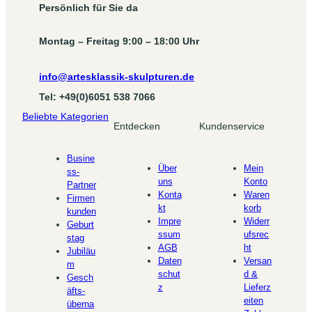
Persönlich für Sie da
Montag – Freitag 9:00 – 18:00 Uhr
info@artesklassik-skulpturen.de
Tel: +49(0)6051 538 7066
Beliebte Kategorien
Entdecken
Kundenservice
Busine
Über
Mein
ss-
uns
Konto
Partner
Konta
Waren
Firmen
kt
korb
kunden
Impre
Widerr
Geburt
ssum
ufsrec
stag
AGB
ht
Jubiläu
Daten
Versan
m
schut
d &
Gesch
z
Lieferz
äfts-
eiten
überna