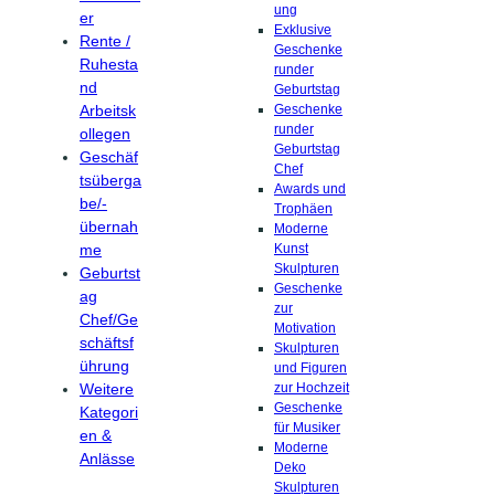
ung
er
Exklusive
Rente /
Geschenke
Ruhesta
runder
nd
Geburtstag
Arbeitsk
Geschenke
runder
ollegen
Geburtstag
Geschäf
Chef
tsüberga
Awards und
be/-
Trophäen
übernah
Moderne
me
Kunst
Skulpturen
Geburtst
Geschenke
ag
zur
Chef/Ge
Motivation
schäftsf
Skulpturen
ührung
und Figuren
Weitere
zur Hochzeit
Geschenke
Kategori
für Musiker
en &
Moderne
Anlässe
Deko
Skulpturen