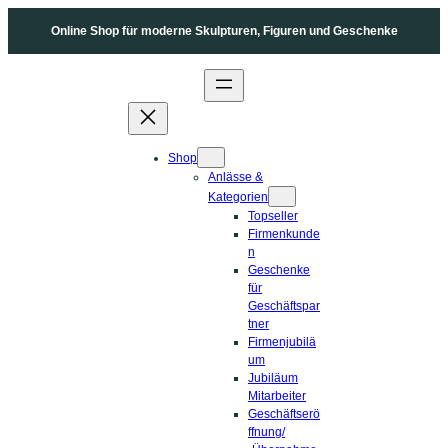
Online Shop für moderne Skulpturen, Figuren und Geschenke
Shop
Anlässe &
Kategorien
Topseller
Firmenkunde
n
Geschenke
für
Geschäftspar
tner
Firmenjubilä
um
Jubiläum
Mitarbeiter
Geschäftserö
ffnung/