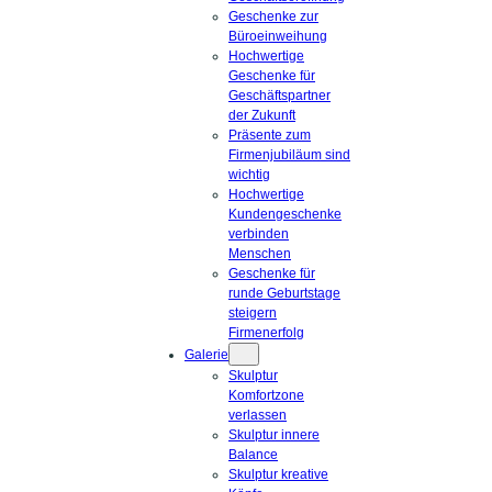
Geschenke zur
Büroeinweihung
Hochwertige
Geschenke für
Geschäftspartner
der Zukunft
Präsente zum
Firmenjubiläum sind
wichtig
Hochwertige
Kundengeschenke
verbinden
Menschen
Geschenke für
runde Geburtstage
steigern
Firmenerfolg
Galerie
Skulptur
Komfortzone
verlassen
Skulptur innere
Balance
Skulptur kreative