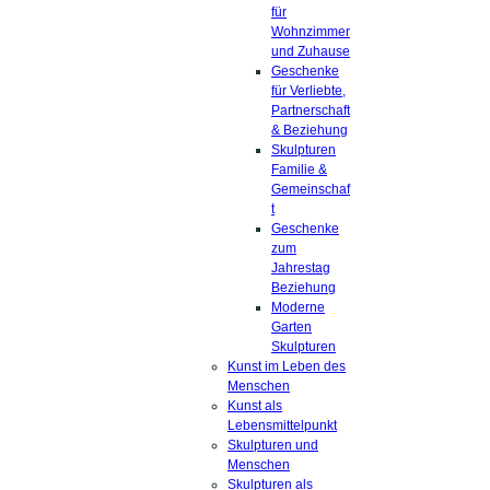
für
Wohnzimmer
und Zuhause
Geschenke
für Verliebte,
Partnerschaft
& Beziehung
Skulpturen
Familie &
Gemeinschaf
t
Geschenke
zum
Jahrestag
Beziehung
Moderne
Garten
Skulpturen
Kunst im Leben des
Menschen
Kunst als
Lebensmittelpunkt
Skulpturen und
Menschen
Skulpturen als