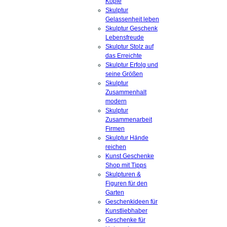
Köpfe
Skulptur
Gelassenheit leben
Skulptur Geschenk
Lebensfreude
Skulptur Stolz auf
das Erreichte
Skulptur Erfolg und
seine Größen
Skulptur
Zusammenhalt
modern
Skulptur
Zusammenarbeit
Firmen
Skulptur Hände
reichen
Kunst Geschenke
Shop mit Tipps
Skulpturen &
Figuren für den
Garten
Geschenkideen für
Kunstliebhaber
Geschenke für