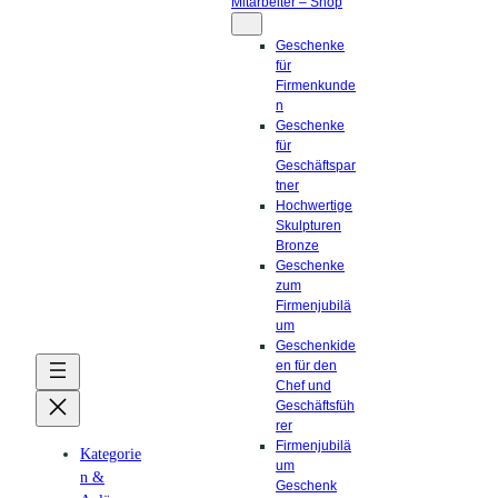
Mitarbeiter – Shop
Geschenke
für
Firmenkunde
n
Geschenke
für
Geschäftspar
tner
Hochwertige
Skulpturen
Bronze
Geschenke
zum
Firmenjubilä
um
Geschenkide
en für den
Chef und
Geschäftsfüh
rer
Firmenjubilä
Kategorie
um
n &
Geschenk