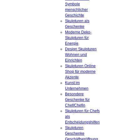
Symbole
menschlicher
Geschichte
Skulpturen als
Geschenke
Moderne Deko-
Skulpturen für
Energie
Design Skulpturen
Wohnen und
Einrichten
Skulpturen Online
Shop für moderne
Akzente
Kunst im
Unternehmen
Besondere
Geschenke für
Chef/Chefin
Skulpturen für Chefs
als
Entscheidungshilfen
Skulpturen
Geschenke
Geschäftseröffnung