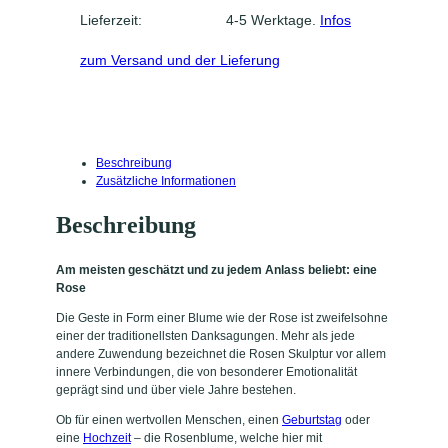
r
Lieferzeit: 4-5 Werktage.
Infos
"
I
zum Versand und der Lieferung
n
n
i
g
e
D
Beschreibung
a
Zusätzliche Informationen
n
k
Beschreibung
s
a
g
Am meisten geschätzt und zu jedem Anlass beliebt: eine
u
Rose
n
Die Geste in Form einer Blume wie der Rose ist zweifelsohne
g
einer der traditionellsten Danksagungen. Mehr als jede
"
andere Zuwendung bezeichnet die Rosen Skulptur vor allem
M
innere Verbindungen, die von besonderer Emotionalität
e
geprägt sind und über viele Jahre bestehen.
n
g
Ob für einen wertvollen Menschen, einen
Geburtstag
oder
e
eine
Hochzeit
– die Rosenblume, welche hier mit